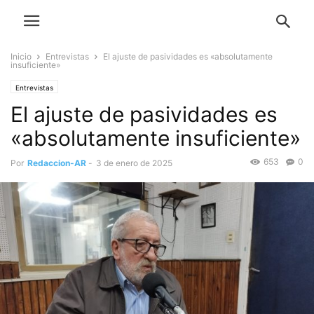
Inicio
Entrevistas
El ajuste de pasividades es «absolutamente
insuficiente»
Entrevistas
El ajuste de pasividades es
«absolutamente insuficiente»
653
0
Por
Redaccion-AR
-
3 de enero de 2025