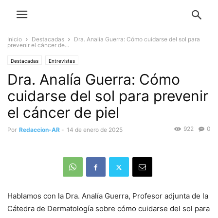
Inicio
Destacadas
Dra. Analía Guerra: Cómo cuidarse del sol para
prevenir el cáncer de...
Destacadas
Entrevistas
Dra. Analía Guerra: Cómo
cuidarse del sol para prevenir
el cáncer de piel
922
0
Por
Redaccion-AR
-
14 de enero de 2025
Hablamos con la Dra. Analía Guerra, Profesor adjunta de la
Cátedra de Dermatología sobre cómo cuidarse del sol para