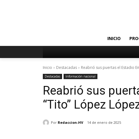
INICIO
PRO
Inicio
Destacadas
Reabrió sus puertas el Estadio E
Destacadas
Información nacional
Reabrió sus puerta
“Tito” López Lópe
Por
Redaccion-HV
14 de enero de 2025