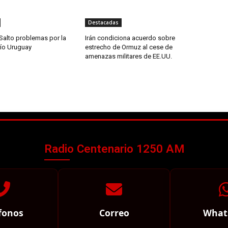
Destacadas
Salto problemas por la
Irán condiciona acuerdo sobre
río Uruguay
estrecho de Ormuz al cese de
amenazas militares de EE.UU.
Radio Centenario 1250 AM
fonos
Correo
What