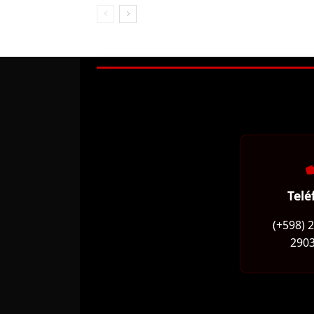
Telé
(+598) 
2903