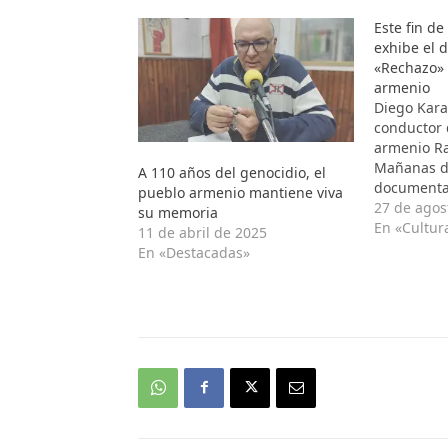
Este fin d
exhibe el 
«Rechazo» 
armenio
Diego Kar
conductor
armenio Ra
Mañanas d
A 110 años del genocidio, el
documental
pueblo armenio mantiene viva
fin de sem
27 de agos
su memoria
Cinemateca
En «Cultur
11 de abril de 2025
de su real
En «Destacadas»
Karamanuk
exhibición
organizada
Cinemateca