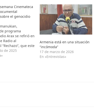
e semana Cinemateca
documental
sobre el genocidio
amanukian,
 de programa
dio Arax se refirió en
e Radio al
Armenia está en una situación
 “Rechazo”, que este
“incómoda”
ana se exhibirá en
to de 2025
17 de marzo de 2026
 con la participación
a»
En «Entrevistas»
izador Kadir Akim.
ian señaló que la
 del documental es
 y promovida por
, y que se…