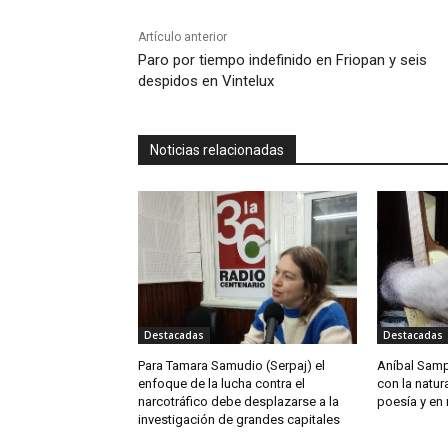
Artículo anterior
Paro por tiempo indefinido en Friopan y seis
despidos en Vintelux
Noticias relacionadas
Destacadas
Destacadas
Para Tamara Samudio (Serpaj) el
Aníbal Samp
enfoque de la lucha contra el
con la natur
narcotráfico debe desplazarse a la
poesía y en
investigación de grandes capitales