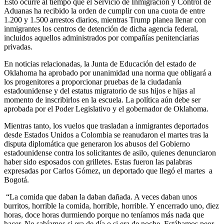
Esto ocurre al tiempo que el Servicio de Inmigración y Control de
Aduanas ha recibido la orden de cumplir con una cuota de entre
1.200 y 1.500 arrestos diarios, mientras Trump planea llenar con
inmigrantes los centros de detención de dicha agencia federal,
incluidos aquellos administrados por compañías penitenciarias
privadas.
En noticias relacionadas, la Junta de Educación del estado de
Oklahoma ha aprobado por unanimidad una norma que obligará a
los progenitores a proporcionar pruebas de la ciudadanía
estadounidense y del estatus migratorio de sus hijos e hijas al
momento de inscribirlos en la escuela. La política aún debe ser
aprobada por el Poder Legislativo y el gobernador de Oklahoma.
Mientras tanto, los vuelos que trasladan a inmigrantes deportados
desde Estados Unidos a Colombia se reanudaron el martes tras la
disputa diplomática que generaron los abusos del Gobierno
estadounidense contra los solicitantes de asilo, quienes denunciaron
haber sido esposados con grilletes. Estas fueron las palabras
expresadas por Carlos Gómez, un deportado que llegó el martes a
Bogotá.
“La comida que daban la daban dañada. A veces daban unos
burritos, horrible la comida, horrible, horrible. Y encerrado uno, diez
horas, doce horas durmiendo porque no teníamos más nada que
hacer. No sabíamos si era de día o si era de noche. Estábamos peor