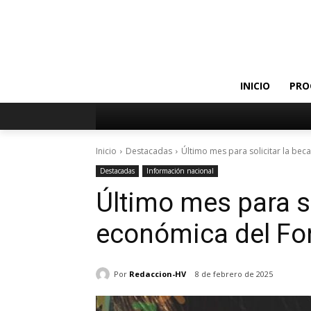
INICIO
PRO
Inicio
Destacadas
Último mes para solicitar la be
Destacadas
Información nacional
Último mes para so
económica del Fo
Por
Redaccion-HV
8 de febrero de 2025