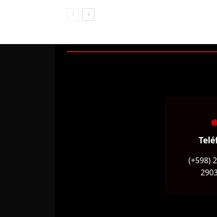
Telé
(+598) 
2903