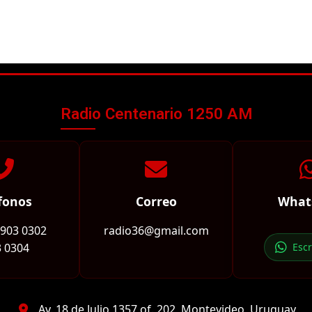
Radio Centenario 1250 AM
fonos
Correo
What
2903 0302
radio36@gmail.com
 0304
Esc
Av. 18 de Julio 1357 of. 202, Montevideo, Uruguay