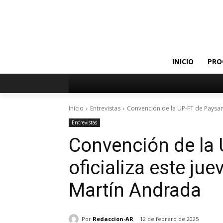
INICIO
PRO
Inicio
Entrevistas
Convención de la UP-FT de Paysandú
Entrevistas
Convención de la
oficializa este ju
Martín Andrada
Por
Redaccion-AR
12 de febrero de 2025