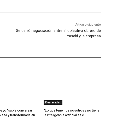
Artículo siguiente
Se cerró negociación entre el colectivo obrero de
Yasaki y la empresa
Destacadas
ayo “sabía conversar
“Lo que tenemos nosotros y no tiene
aleza y transformarla en
la inteligencia artificial es el