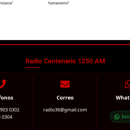
 música”
humanismo”
Radio Centenario 1250 AM
fonos
Correo
What
2903 0302
radio36@gmail.com
 0304
Esc