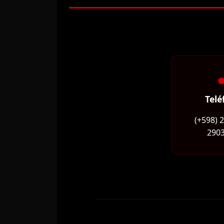
Telé
(+598) 
2903