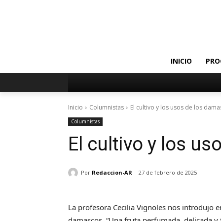
INICIO
PRO
Inicio
Columnistas
El cultivo y los usos de los dam
Columnistas
El cultivo y los u
Por
Redaccion-AR
27 de febrero de 2025
La profesora Cecilia Vignoles nos introdujo en
damascos. “Una fruta perfumada, delicada y 