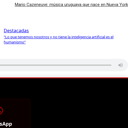
Mario Cazeneuve: música uruguaya que nace en Nueva York
Destacadas
“Lo que tenemos nosotros y no tiene la inteligencia artificial es el
humanismo”
sApp