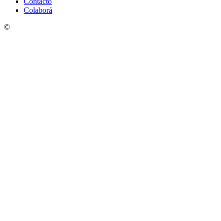
Contacto
Colaborá
©