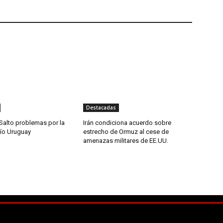
Destacadas
Salto problemas por la
Irán condiciona acuerdo sobre
río Uruguay
estrecho de Ormuz al cese de
amenazas militares de EE.UU.