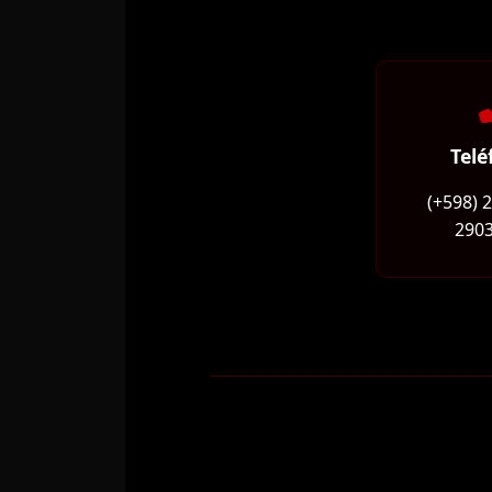
Telé
(+598) 
2903