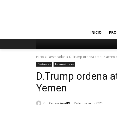
INICIO
PRO
Inicio
Destacadas
D.Trump ordena ataque aéreo 
Destacadas
Internacionales
D.Trump ordena a
Yemen
Por
Redaccion-HV
15 de marzo de 2025