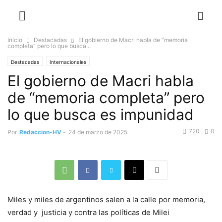
Inicio
Destacadas
El gobierno de Macri habla de “memoria
completa” pero lo que busca...
Destacadas
Internacionales
El gobierno de Macri habla
de “memoria completa” pero
lo que busca es impunidad
720
0
Por
Redaccion-HV
-
24 de marzo de 2025
Miles y miles de argentinos salen a la calle por memoria,
verdad y justicia y contra las políticas de Milei