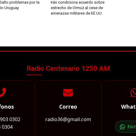
Salto problemas por la
Irán condiciona acuerdo sobre
río Uruguay
estrecho de Ormuz al cese de
amenazas militares de EE.UU.
Radio Centenario 1250 AM
fonos
Correo
What
2903 0302
radio36@gmail.com
 0304
Esc