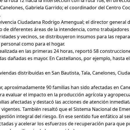
 la ruta 12 hacia la intersección con la ruta 108, en direcció
e Canelones, Gabriela Garrido; el coordinador del Centro 
.
nvivencia Ciudadana Rodrigo Amengual; el director general 
de diferentes áreas de la intendencia, como trabajadores so
ridades y vecinos, se distribuyeron insumos para las repar
o personal como para el hogar.
realizada en las primeras 24 horas, reportó 58 construccio
ndas dañadas es mayor. En Castellanos, por ejemplo, hasta 
iendas distribuidas en San Bautista, Tala, Canelones, Ciudad
, aproximadamente 90 familias han sido afectadas en Canelo
a evaluar el impacto en la producción agrícola y agropecua
lias afectadas y destacó las acciones de atención inmediat
 vigentes. También resaltó que el Sistema Nacional de Emer
stión integral del riesgo. En ese sentido fue enfático al s
ctadas y acelerar los esfuerzos de recuperación para que pu