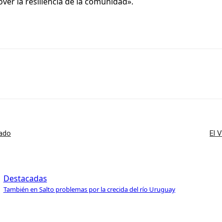
r la resiliencia de la comunidad».
nado
El 
Destacadas
También en Salto problemas por la crecida del río Uruguay