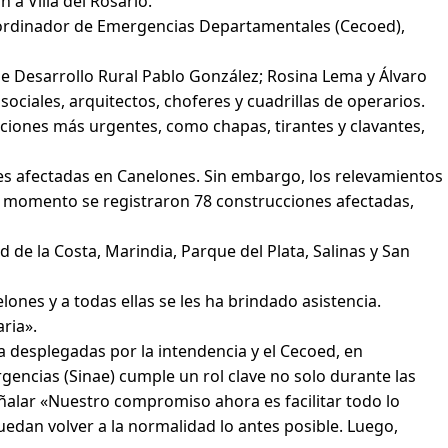
n a Villa del Rosario.
Coordinador de Emergencias Departamentales (Cecoed),
de Desarrollo Rural Pablo González; Rosina Lema y Álvaro
ciales, arquitectos, choferes y cuadrillas de operarios.
aciones más urgentes, como chapas, tirantes y clavantes,
nes afectadas en Canelones. Sin embargo, los relevamientos
el momento se registraron 78 construcciones afectadas,
 de la Costa, Marindia, Parque del Plata, Salinas y San
nes y a todas ellas se les ha brindado asistencia.
ria».
a desplegadas por la intendencia y el Cecoed, en
gencias (Sinae) cumple un rol clave no solo durante las
eñalar «Nuestro compromiso ahora es facilitar todo lo
edan volver a la normalidad lo antes posible. Luego,