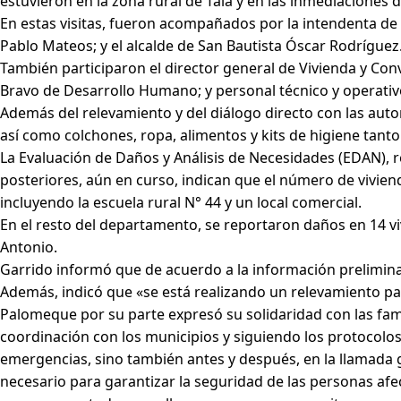
estuvieron en la zona rural de Tala y en las inmediaciones de
En estas visitas, fueron acompañados por la intendenta d
Pablo Mateos; y el alcalde de San Bautista Óscar Rodríguez
También participaron el director general de Vivienda y Co
Bravo de Desarrollo Humano; y personal técnico y operativo 
Además del relevamiento y del diálogo directo con las auto
así como colchones, ropa, alimentos y kits de higiene tant
La Evaluación de Daños y Análisis de Necesidades (EDAN), 
posteriores, aún en curso, indican que el número de vivie
incluyendo la escuela rural N° 44 y un local comercial.
En el resto del departamento, se reportaron daños en 14 viv
Antonio.
Garrido informó que de acuerdo a la información preliminar
Además, indicó que «se está realizando un relevamiento par
Palomeque por su parte expresó su solidaridad con las fami
coordinación con los municipios y siguiendo los protocolos
emergencias, sino también antes y después, en la llamada ge
necesario para garantizar la seguridad de las personas afe