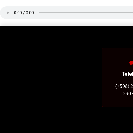
Telé
(+598) 
2903