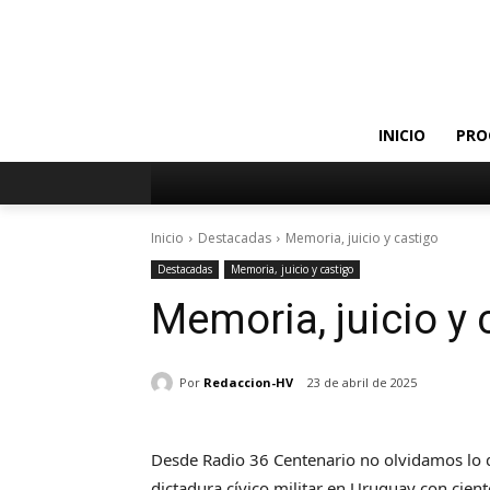
INICIO
PRO
Inicio
Destacadas
Memoria, juicio y castigo
Destacadas
Memoria, juicio y castigo
Memoria, juicio y 
Por
Redaccion-HV
23 de abril de 2025
Desde Radio 36 Centenario no olvidamos lo q
dictadura cívico militar en Uruguay con cien