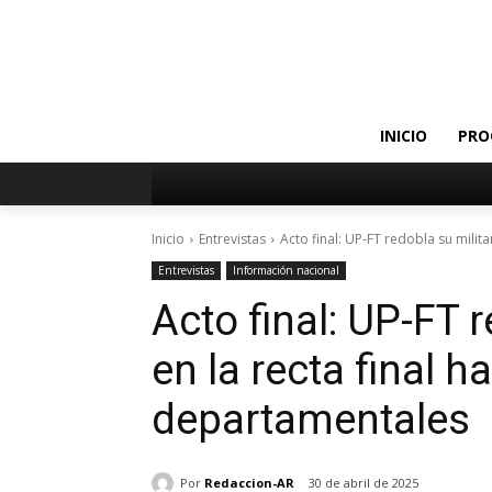
INICIO
PRO
Inicio
Entrevistas
Acto final: UP-FT redobla su militanc
Entrevistas
Información nacional
Acto final: UP-FT 
en la recta final h
departamentales
Por
Redaccion-AR
30 de abril de 2025