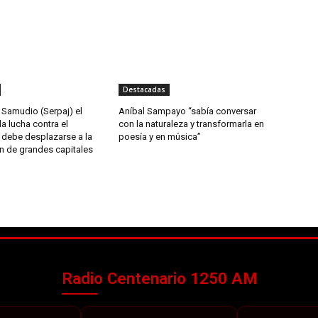
Destacadas
 Samudio (Serpaj) el
Aníbal Sampayo “sabía conversar
a lucha contra el
con la naturaleza y transformarla en
 debe desplazarse a la
poesía y en música”
n de grandes capitales
Radio Centenario 1250 AM