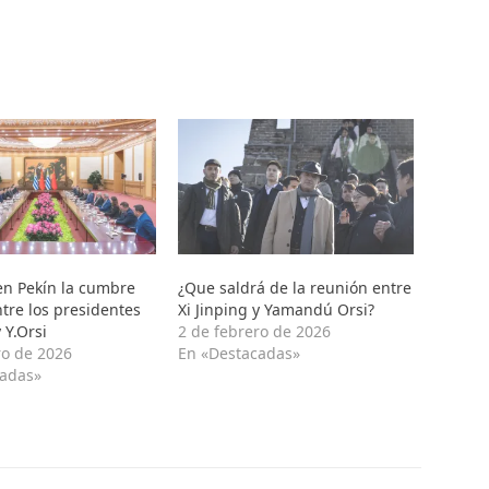
 en Pekín la cumbre
¿Que saldrá de la reunión entre
ntre los presidentes
Xi Jinping y Yamandú Orsi?
y Y.Orsi
2 de febrero de 2026
ro de 2026
En «Destacadas»
cadas»