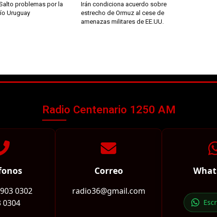
Salto problemas por la
Irán condiciona acuerdo sobre
río Uruguay
estrecho de Ormuz al cese de
amenazas militares de EE.UU.
Radio Centenario 1250 AM
fonos
Correo
What
2903 0302
radio36@gmail.com
 0304
Esc