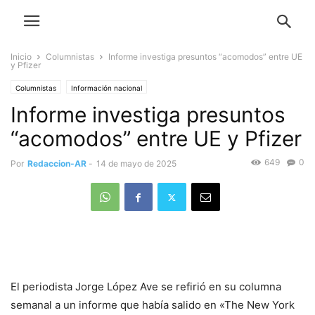
Inicio
Columnistas
Informe investiga presuntos “acomodos” entre UE
y Pfizer
Columnistas
Información nacional
Informe investiga presuntos
“acomodos” entre UE y Pfizer
649
0
Por
Redaccion-AR
-
14 de mayo de 2025
El periodista Jorge López Ave se refirió en su columna
semanal a un informe que había salido en «The New York