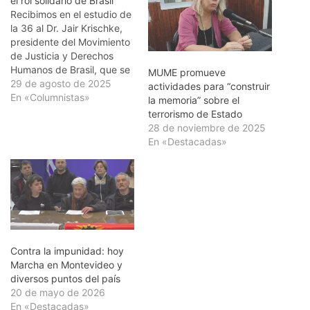
el rol solidario de Brasil
Recibimos en el estudio de
la 36 al Dr. Jair Krischke,
presidente del Movimiento
de Justicia y Derechos
Humanos de Brasil, que se
MUME promueve
encuentra en nuestro país
29 de agosto de 2025
actividades para “construir
para presentar el
En «Columnistas»
la memoria” sobre el
documental "Silencio",
terrorismo de Estado
sobre la 30º Marcha del
28 de noviembre de 2025
Silencio de Uruguay. Jair
En «Destacadas»
explicó su participación y
la del Movimiento en el…
Contra la impunidad: hoy
Marcha en Montevideo y
diversos puntos del país
20 de mayo de 2026
En «Destacadas»