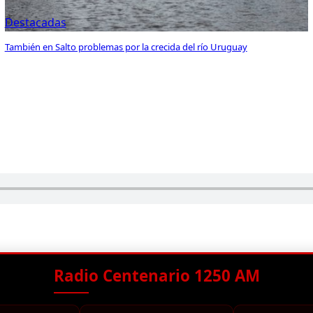
Destacadas
También en Salto problemas por la crecida del río Uruguay
Radio Centenario 1250 AM