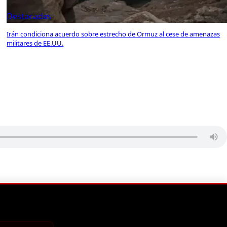
Destacadas
Irán condiciona acuerdo sobre estrecho de Ormuz al cese de amenazas
militares de EE.UU.