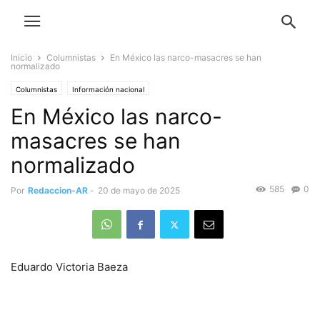
Inicio
Columnistas
En México las narco-masacres se han
normalizado
Columnistas
Información nacional
En México las narco-
masacres se han
normalizado
585
0
Por
Redaccion-AR
-
20 de mayo de 2025
Eduardo Victoria Baeza