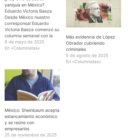
yanquis en México?
Eduardo Victoria Baeza
Desde México nuestro
corresponsal Eduardo
Victoria Baeza comenzó su
columna semanal con la
Más evidencia de López
pregunta “¿Hay o no hay
6 de mayo de 2025
Obrador cubriendo
soldados yanquis en
En «Columnistas»
criminales
México? y la respuesta fue
5 de agosto de 2025
“sí hay”. Dijo que “hay una
En «Columnistas»
cortina de humo en torno al
tema y que “el gobierno de
Claudia Sheinbaum, no…
México: Sheinbaum acepta
estancamiento económico
y se reúne con
empresarios
25 de noviembre de 2025