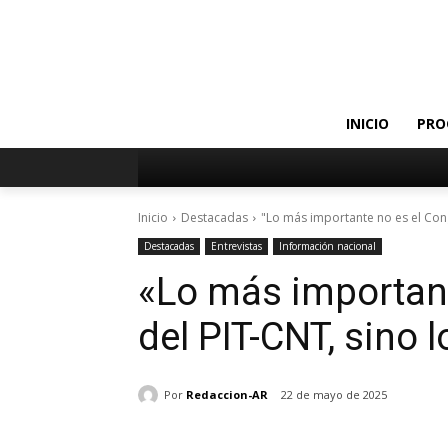
INICIO
PRO
Inicio
Destacadas
"Lo más importante no es el Cong
Destacadas
Entrevistas
Información nacional
«Lo más important
del PIT-CNT, sino 
Por
Redaccion-AR
22 de mayo de 2025