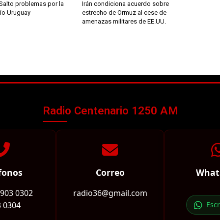
Salto problemas por la
Irán condiciona acuerdo sobre
río Uruguay
estrecho de Ormuz al cese de
amenazas militares de EE.UU.
Radio Centenario 1250 AM
fonos
Correo
What
2903 0302
radio36@gmail.com
 0304
Esc