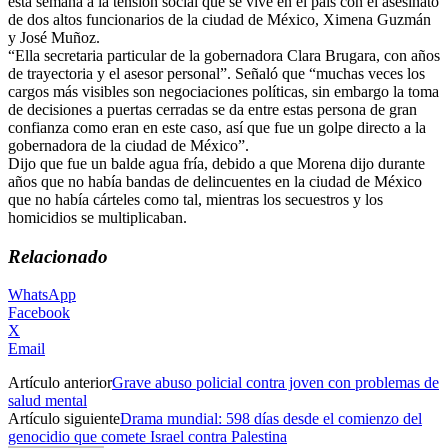
esta semana a la tensión social que se vive en el país con el asesinato
de dos altos funcionarios de la ciudad de México, Ximena Guzmán
y José Muñoz.
“Ella secretaria particular de la gobernadora Clara Brugara, con años
de trayectoria y el asesor personal”. Señaló que “muchas veces los
cargos más visibles son negociaciones políticas, sin embargo la toma
de decisiones a puertas cerradas se da entre estas persona de gran
confianza como eran en este caso, así que fue un golpe directo a la
gobernadora de la ciudad de México”.
Dijo que fue un balde agua fría, debido a que Morena dijo durante
años que no había bandas de delincuentes en la ciudad de México
que no había cárteles como tal, mientras los secuestros y los
homicidios se multiplicaban.
Relacionado
WhatsApp
Facebook
X
Email
Artículo anterior
Grave abuso policial contra joven con problemas de
salud mental
Artículo siguiente
Drama mundial: 598 días desde el comienzo del
genocidio que comete Israel contra Palestina