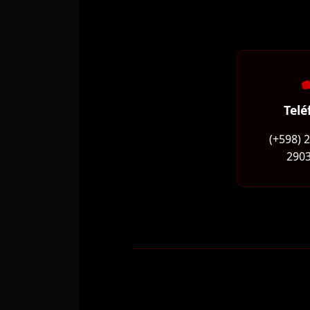
Telé
(+598) 
2903