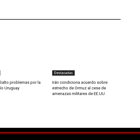
Destacadas
Salto problemas por la
Irán condiciona acuerdo sobre
río Uruguay
estrecho de Ormuz al cese de
amenazas militares de EE.UU.