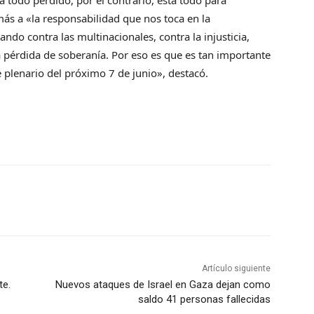
á todo perdido, por el contrario, está todo para
más a «la responsabilidad que nos toca en la
ndo contra las multinacionales, contra la injusticia,
la pérdida de soberanía. Por eso es que es tan importante
 plenario del próximo 7 de junio», destacó.
Artículo siguiente
te.
Nuevos ataques de Israel en Gaza dejan como
saldo 41 personas fallecidas