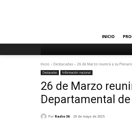
INICIO
PRO
Inicio
Destacadas
26 de Marzo reunirá a su Plena
Destacadas
Información nacional
26 de Marzo reuni
Departamental de
Por
Radio 36
29 de mayo de 2025