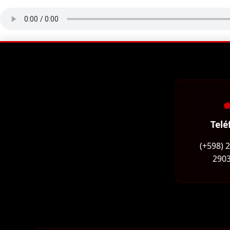
Telé
(+598) 
2903