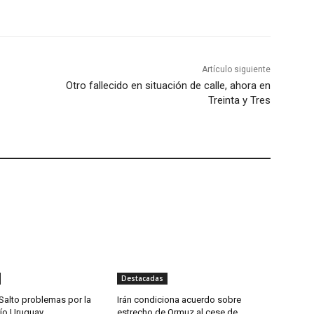
Artículo siguiente
Otro fallecido en situación de calle, ahora en
Treinta y Tres
Destacadas
Salto problemas por la
Irán condiciona acuerdo sobre
río Uruguay
estrecho de Ormuz al cese de