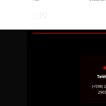
Telé
(+598) 
2903