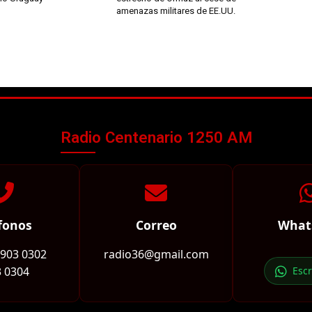
amenazas militares de EE.UU.
Radio Centenario 1250 AM
fonos
Correo
What
2903 0302
radio36@gmail.com
 0304
Esc