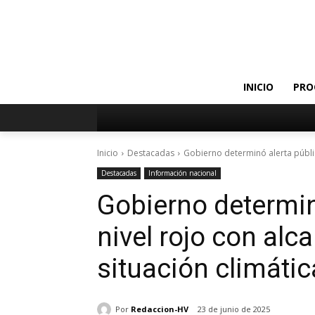
INICIO
PRO
Inicio
Destacadas
Gobierno determinó alerta pública
Destacadas
Información nacional
Gobierno determin
nivel rojo con alc
situación climáti
Por
Redaccion-HV
23 de junio de 2025