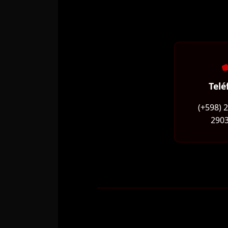
Telé
(+598) 
2903