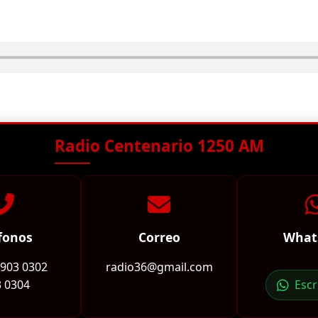
Radio Centenario 1250 AM
fonos
Correo
What
2903 0302
radio36@gmail.com
 0304
Esc