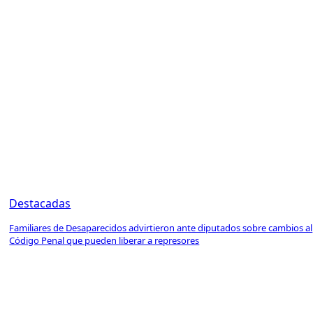
Destacadas
Familiares de Desaparecidos advirtieron ante diputados sobre cambios al
Código Penal que pueden liberar a represores