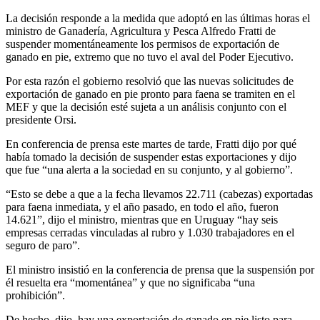
La decisión responde a la medida que adoptó en las últimas horas el
ministro de Ganadería, Agricultura y Pesca Alfredo Fratti de
suspender momentáneamente los permisos de exportación de
ganado en pie, extremo que no tuvo el aval del Poder Ejecutivo.
Por esta razón el gobierno resolvió que las nuevas solicitudes de
exportación de ganado en pie pronto para faena se tramiten en el
MEF y que la decisión esté sujeta a un análisis conjunto con el
presidente Orsi.
En conferencia de prensa este martes de tarde, Fratti dijo por qué
había tomado la decisión de suspender estas exportaciones y dijo
que fue “una alerta a la sociedad en su conjunto, y al gobierno”.
“Esto se debe a que a la fecha llevamos 22.711 (cabezas) exportadas
para faena inmediata, y el año pasado, en todo el año, fueron
14.621”, dijo el ministro, mientras que en Uruguay “hay seis
empresas cerradas vinculadas al rubro y 1.030 trabajadores en el
seguro de paro”.
El ministro insistió en la conferencia de prensa que la suspensión por
él resuelta era “momentánea” y que no significaba “una
prohibición”.
De hecho, dijo, hay una exportación de ganado en pie listo para