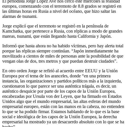
El periodista Jorge López Ave nos cercó este miércoles la realidad
europea, comenzando con el terremoto de 8.8 grados se registró en
las últimas horas en Rusia a nivel del océano, que hizo saltar las
alarmas de tsunami.
Jorge explicó que el terremoto se registró en la península de
Kamchatka, que pertenece a Rusia, con réplicas a modo de grandes
mareas, tsunami, que están llegando hasta California y Japón.
Informó que hasta ahora no ha habido víctimas, pero hay alerta total
porque las réplicas siempre continúan. “Japón inmediatamente ha
movilizado a cientos de miles de personas ante la posibilidad de que
vengan olas de dos, tres metros y que puedan destruir ciudades”.
En otro orden Jorge se refirió al acuerdo entre EEUU y la Unión
Europea por el tema de los aranceles, donde “en una primera
instancia, las organizaciones y partidos políticos más a la izquierda,
cuestionaron lo que parece ser una auténtica trágala, es decir, un
auténtico desquicie por parte de los capos de la Unión Europea,
encabezadas por Ursula von der Leyen, que ha firmado en Estados
Unidos algo que el mundo empresarial, las altas esferas del mundo
empresarial europeo, están con las manos en la cabeza, no entienden
lo que se ha podido firmar. Estamos hablando de lo que es la base
social e ideológica de los capos de la Unión Europea, la derecha
empresarial ha mostrado ya un desacuerdo absoluto con lo que se ha
hecho”.