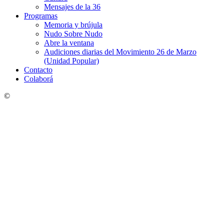
Mensajes de la 36
Programas
Memoria y brújula
Nudo Sobre Nudo
Abre la ventana
Audiciones diarias del Movimiento 26 de Marzo
(Unidad Popular)
Contacto
Colaborá
©