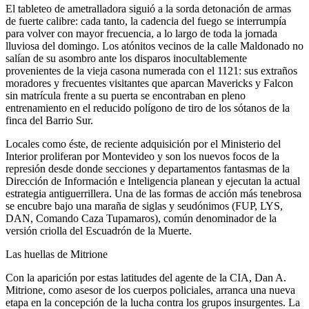
El tableteo de ametralladora siguió a la sorda detonación de armas
de fuerte calibre: cada tanto, la cadencia del fuego se interrumpía
para volver con mayor frecuencia, a lo largo de toda la jornada
lluviosa del domingo. Los atónitos vecinos de la calle Maldonado no
salían de su asombro ante los disparos inocultablemente
provenientes de la vieja casona numerada con el 1121: sus extraños
moradores y frecuentes visitantes que aparcan Mavericks y Falcon
sin matrícula frente a su puerta se encontraban en pleno
entrenamiento en el reducido polígono de tiro de los sótanos de la
finca del Barrio Sur.
Locales como éste, de reciente adquisición por el Ministerio del
Interior proliferan por Montevideo y son los nuevos focos de la
represión desde donde secciones y departamentos fantasmas de la
Dirección de Información e Inteligencia planean y ejecutan la actual
estrategia antiguerrillera. Una de las formas de acción más tenebrosa
se encubre bajo una maraña de siglas y seudónimos (FUP, LYS,
DAN, Comando Caza Tupamaros), común denominador de la
versión criolla del Escuadrón de la Muerte.
Las huellas de Mitrione
Con la aparición por estas latitudes del agente de la CIA, Dan A.
Mitrione, como asesor de los cuerpos policiales, arranca una nueva
etapa en la concepción de la lucha contra los grupos insurgentes. La