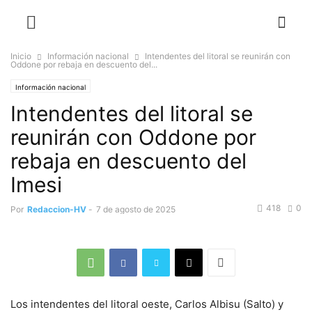
Inicio
Información nacional
Intendentes del litoral se reunirán con
Oddone por rebaja en descuento del...
Información nacional
Intendentes del litoral se
reunirán con Oddone por
rebaja en descuento del
Imesi
418
0
Por
Redaccion-HV
-
7 de agosto de 2025
Los intendentes del litoral oeste, Carlos Albisu (Salto) y