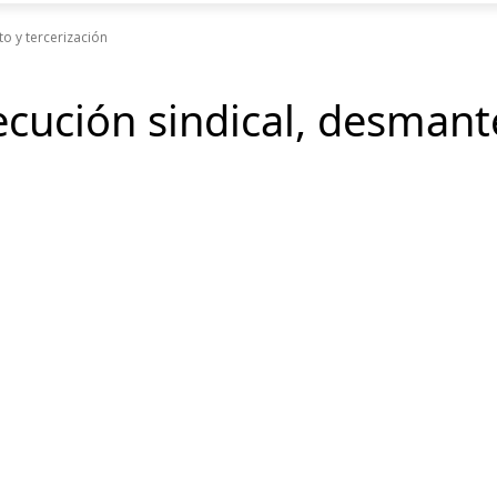
o y tercerización
ución sindical, desmante