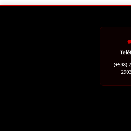
Telé
(+598) 
2903