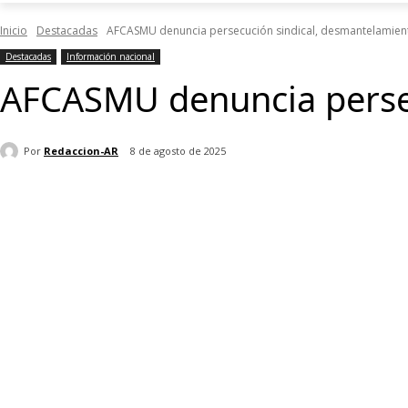
Inicio
Destacadas
AFCASMU denuncia persecución sindical, desmantelamient
Destacadas
Información nacional
AFCASMU denuncia persec
Por
Redaccion-AR
8 de agosto de 2025