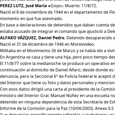
PEREZ LUTZ, José María «
Goyo». Muerte: 11/8/72.
Nació el 8 de noviembre de 1944 en el departamento de Flor
momento en que fue asesinado.
En base a declaraciones de detenidos que daban cuenta de u
estaba acusado de integrar el comando que ajustició a Dele
ALFARO VÁZQUEZ, Daniel Pedro
. Detenido-desaparecido e
Nació el 31 de diciembre de 1946 en Montevideo.
Militaba en el Movimiento 26 de Marzo y se había ido a vivi
En Argentina se casa y tiene una hija, pero poco tiempo des
El 11/8/77 sobre la medianoche se produce un operativo en 
continuación al domicilio de Daniel Alfaro, desde donde es 
denuncia, pero la Seccional 6ª de Policía Federal le aceptó
del Interior que tiene su foto y datos personales y menci
Con esos datos dirigió una carta al presidente de la Comi
ministro del Interior Gral. Manuel Núñez en una escueta no
detenido en ninguna dependencia de esta Secretaría de Es
Informe de la Comisión para la Paz (10/04/2003). Anexo 6.5
“Las denuncias específicamente referidas a ciudadanos ur