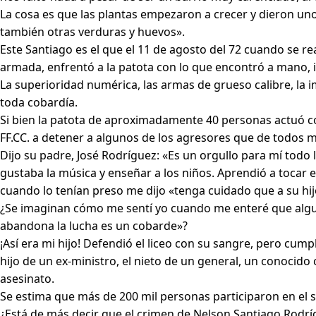
La cosa es que las plantas empezaron a crecer y dieron unos
también otras verduras y huevos».
Este Santiago es el que el 11 de agosto del 72 cuando se rea
armada, enfrentó a la patota con lo que encontró a mano, 
La superioridad numérica, las armas de grueso calibre, la 
toda cobardía.
Si bien la patota de aproximadamente 40 personas actuó co
FF.CC. a detener a algunos de los agresores que de todos 
Dijo su padre, José Rodríguez: «Es un orgullo para mí todo
gustaba la música y enseñar a los niños. Aprendió a tocar
cuando lo tenían preso me dijo «tenga cuidado que a su hijo
¿Se imaginan cómo me sentí yo cuando me enteré que algunos
abandona la lucha es un cobarde»?
¡Así era mi hijo! Defendió el liceo con su sangre, pero cum
hijo de un ex-ministro, el nieto de un general, un conocido
asesinato.
Se estima que más de 200 mil personas participaron en el s
¿Está de más decir que el crimen de Nelson Santiago Rod