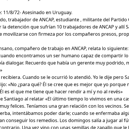
e: 11/8/72- Asesinado en Uruguay.
o, trabajador de ANCAP, estudiante , militante del Partido
or la detención que sufrían 10 trabajadores de ANCAP y allí
 de movilizarse con firmeza por los compañeros presos, pr
no, compañero de trabajo en ANCAP, relata lo siguiente: “E
cuando encontramos un ser humano capaz de compartir lo p
bía dialogar. Recuerdo que había un gerente muy podrido, m
e»
ecibiera. Cuando se le ocurrió lo atendió. Yo le dije per
 dijo: «No ¿para qué? Él se cree que es mejor que yo porque
l es el que me tiene que hacer rendir a mí y no al revés»
antiago al relatar «El último tiempo lo vivimos en una casi
uy felices. Teníamos una gran relación con los vecinos. S
 yerba, intentábamos poder darle; cuando se enfermaba algú
n conseguir los remedios. Los domingos salía a jugar al fú
ontrario. Una vez vino con unas semillas de zapallo que le h