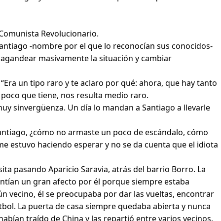
 Comunista Revolucionario.
 Santiago -nombre por el que lo reconocían sus conocidos-
opagandear masivamente la situación y cambiar
ra un tipo raro y te aclaro por qué: ahora, que hay tanto
oco que tiene, nos resulta medio raro.
uy sinvergüenza. Un día lo mandan a Santiago a llevarle
o Santiago, ¿cómo no armaste un poco de escándalo, cómo
 me estuvo haciendo esperar y no se da cuenta que el idiota
ta pasando Aparicio Saravia, atrás del barrio Borro. La
entían un gran afecto por él porque siempre estaba
n vecino, él se preocupaba por dar las vueltas, encontrar
tbol. La puerta de casa siempre quedaba abierta y nunca
abían traído de China y las repartió entre varios vecinos.