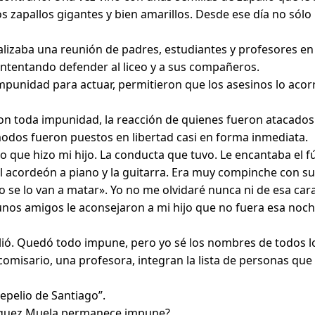
 zapallos gigantes y bien amarillos. Desde ese día no sólo 
lizaba una reunión de padres, estudiantes y profesores en el
intentando defender al liceo y a sus compañeros.
impunidad para actuar, permitieron que los asesinos lo acor
n toda impunidad, la reacción de quienes fueron atacados 
modos fueron puestos en libertad casi en forma inmediata.
 lo que hizo mi hijo. La conducta que tuvo. Le encantaba e
 el acordeón a piano y la guitarra. Era muy compinche con
 se lo van a matar». Yo no me olvidaré nunca ni de esa cara
 amigos le aconsejaron a mi hijo que no fuera esa noche al
plió. Quedó todo impune, pero yo sé los nombres de todos lo
 comisario, una profesora, integran la lista de personas qu
epelio de Santiago”.
ríguez Muela permanece impune?