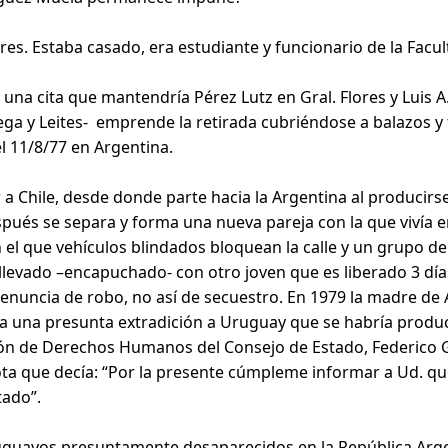
es. Estaba casado, era estudiante y funcionario de la Facul
na cita que mantendría Pérez Lutz en Gral. Flores y Luis A
ga y Leites- emprende la retirada cubriéndose a balazos y 
l 11/8/77 en Argentina.
r a Chile, desde donde parte hacia la Argentina al producirs
pués se separa y forma una nueva pareja con la que vivía en 
el que vehículos blindados bloquean la calle y un grupo de
llevado –encapuchado- con otro joven que es liberado 3 días
 denuncia de robo, no así de secuestro. En 1979 la madre de
ona una presunta extradición a Uruguay que se habría produ
sión de Derechos Humanos del Consejo de Estado, Federico 
ta que decía: “Por la presente cúmpleme informar a Ud. que
tado”.
uguayos presuntamente desaparecidos en la República Argen