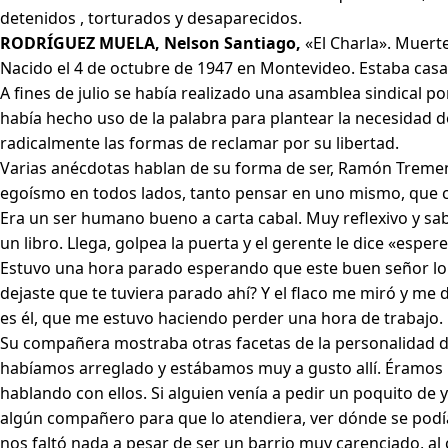
detenidos , torturados y desaparecidos.
RODRÍGUEZ MUELA, Nelson Santiago,
«El Charla». Muert
Nacido el 4 de octubre de 1947 en Montevideo. Estaba casad
A fines de julio se había realizado una asamblea sindical p
había hecho uso de la palabra para plantear la necesidad
radicalmente las formas de reclamar por su libertad.
Varias anécdotas hablan de su forma de ser, Ramón Tremensa
egoísmo en todos lados, tanto pensar en uno mismo, que 
Era un ser humano bueno a carta cabal. Muy reflexivo y sa
un libro. Llega, golpea la puerta y el gerente le dice «esper
Estuvo una hora parado esperando que este buen señor lo r
dejaste que te tuviera parado ahí? Y el flaco me miró y me
es él, que me estuvo haciendo perder una hora de trabajo. É
Su compañera mostraba otras facetas de la personalidad de S
habíamos arreglado y estábamos muy a gusto allí. Éramos m
hablando con ellos. Si alguien venía a pedir un poquito de
algún compañero para que lo atendiera, ver dónde se podía
nos faltó nada a pesar de ser un barrio muy carenciado, al c