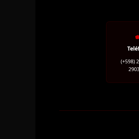
Telé
(+598) 
2903