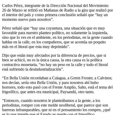
Carlos Pérez, integrante de la Dirección Nacional del Movimiento
26 de Marzo se refirió en Mañanas de Radio a la gira que realizó por
el interior del país y como primera conclusión señaló que “hay un
momento nuevo para nosotros”.
Pérez señaló que “hay una coyuntura, una situación que es muy
favorable para nuestro planteo político, no solamente la izquierda,
sino que lo ves en el ambiente, en los periodistas, en la gente cuando
hablas en la calle, en los compañeros, que se acentúa un poquito
más en el litoral que esta muy deprimido”.
Dijo que están muy afectados por la diferencia de precios, que si
bien se achicó, no es la única causa, la otra causa es la política
contractiva monetaria, “no hay un peso en la calle y todo el litoral
está sufriendo la desindustrialización”.
“En Bella Unión recordaban a Calagua, a Green Froster, a Calvinor,
nos decían, sería otra Bella Unión, y para nosotros ahí hubo
horrores, todo esto pasó con el Frente Amplio, Salto, está el tema del
frigorífico, que antes era municipal, Paysandú, otro tanto.
“Entonces, cuando nosotros le planteábamos a la gente, a los
periodistas, romper con este molde neoliberal, que parece que son
barreras infranqueables, que ni en el pensamiento los rompen, ¿qué
es lo que impide que el Estado se quede con el frigorífico