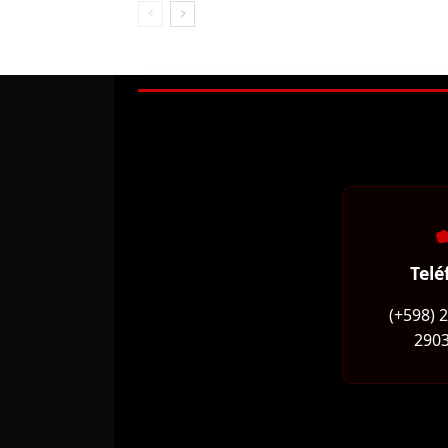
Telé
(+598) 
2903