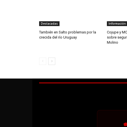
Destacadas
Información 
También en Salto problemas por la
Cojupe y MO
crecida del río Uruguay
sobre segur
Molino