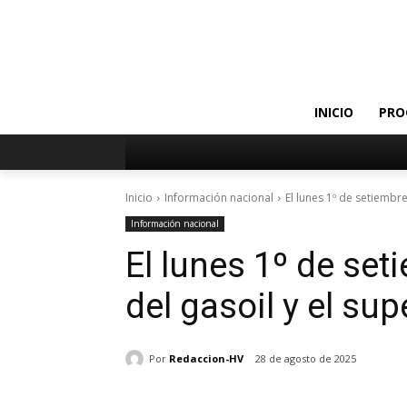
INICIO
PRO
Inicio
Información nacional
El lunes 1º de setiembre 
Información nacional
El lunes 1º de set
del gasoil y el su
Por
Redaccion-HV
28 de agosto de 2025