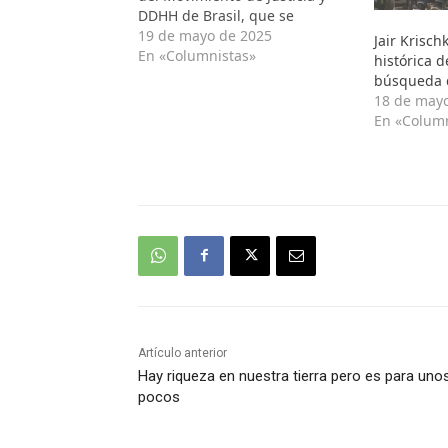
DDHH de Brasil, que se
encuentra en nuestro país
19 de mayo de 2025
Jair Krisch
invitado especialmente para
En «Columnistas»
histórica 
participar de la 30º Marcha del
búsqueda d
silencio este martes a las 19
18 de may
horas. En primer lugar Jair…
En «Colum
Artículo anterior
Hay riqueza en nuestra tierra pero es para uno
pocos