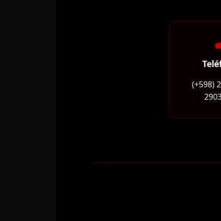
Telé
(+598) 
2903