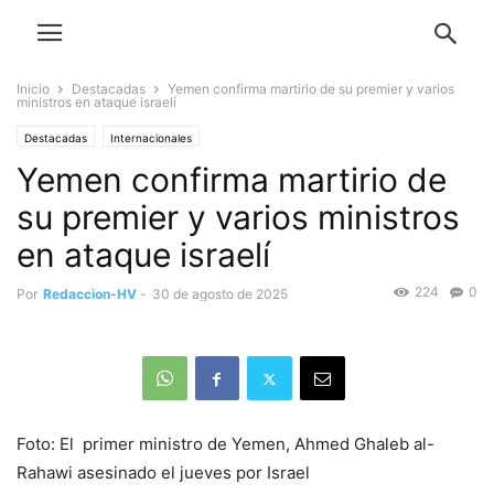
Inicio
Destacadas
Yemen confirma martirio de su premier y varios
ministros en ataque israelí
Destacadas
Internacionales
Yemen confirma martirio de
su premier y varios ministros
en ataque israelí
224
0
Por
Redaccion-HV
-
30 de agosto de 2025
Foto: El primer ministro de Yemen, Ahmed Ghaleb al-
Rahawi asesinado el jueves por Israel