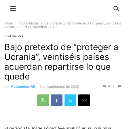
Inicio
Columnistas
Bajo pretexto de “proteger a Ucrania”, veintiséis
países acuerdan repartirse lo que...
Columnistas
Bajo pretexto de “proteger a
Ucrania”, veintiséis países
acuerdan repartirse lo que
quede
432
0
Por
Redaccion-AR
-
5 de septiembre de 2025
El periodista Jorge López Ave analizó en su columna