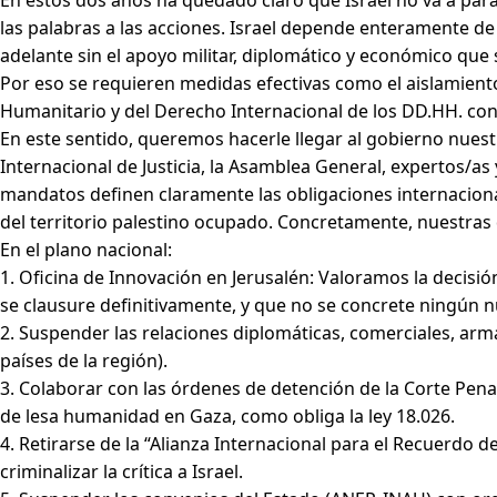
En estos dos años ha quedado claro que Israel no va a para
las palabras a las acciones. Israel depende enteramente de 
adelante sin el apoyo militar, diplomático y económico que
Por eso se requieren medidas efectivas como el aislamiento
Humanitario y del Derecho Internacional de los DD.HH. cont
En este sentido, queremos hacerle llegar al gobierno nues
Internacional de Justicia, la Asamblea General, expertos/as
mandatos definen claramente las obligaciones internaciona
del territorio palestino ocupado. Concretamente, nuestra
En el plano nacional:
1. Oficina de Innovación en Jerusalén: Valoramos la decisi
se clausure definitivamente, y que no se concrete ningún n
2. Suspender las relaciones diplomáticas, comerciales, arma
países de la región).
3. Colaborar con las órdenes de detención de la Corte Pena
de lesa humanidad en Gaza, como obliga la ley 18.026.
4. Retirarse de la “Alianza Internacional para el Recuerdo 
criminalizar la crítica a Israel.