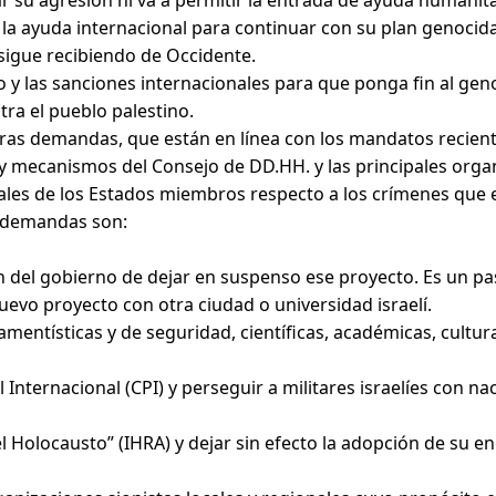
r su agresión ni va a permitir la entrada de ayuda humanit
la ayuda internacional para continuar con su plan genocida 
 sigue recibiendo de Occidente.
 y las sanciones internacionales para que ponga fin al geno
ra el pueblo palestino.
tras demandas, que están en línea con los mandatos recient
 y mecanismos del Consejo de DD.HH. y las principales organi
les de los Estados miembros respecto a los crímenes que el
s demandas son:
ón del gobierno de dejar en suspenso ese proyecto. Es un pa
uevo proyecto con otra ciudad o universidad israelí.
mentísticas y de seguridad, científicas, académicas, cultur
l Internacional (CPI) y perseguir a militares israelíes con
del Holocausto” (IHRA) y dejar sin efecto la adopción de su