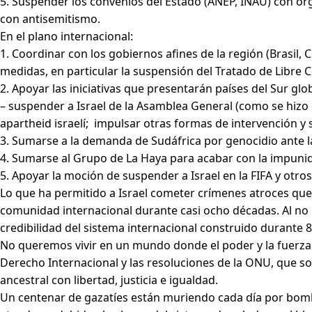
5. Suspender los convenios del Estado (ANEP, INAU) con org
con antisemitismo.
En el plano internacional:
1. Coordinar con los gobiernos afines de la región (Brasil, 
medidas, en particular la suspensión del Tratado de Libr
2. Apoyar las iniciativas que presentarán países del Sur gl
– suspender a Israel de la Asamblea General (como se hizo e
apartheid israelí; impulsar otras formas de intervención y 
3. Sumarse a la demanda de Sudáfrica por genocidio ante la 
4. Sumarse al Grupo de La Haya para acabar con la impunid
5. Apoyar la moción de suspender a Israel en la FIFA y otros
Lo que ha permitido a Israel cometer crímenes atroces que
comunidad internacional durante casi ocho décadas. Al no c
credibilidad del sistema internacional construido durante 
No queremos vivir en un mundo donde el poder y la fuerza 
Derecho Internacional y las resoluciones de la ONU, que son 
ancestral con libertad, justicia e igualdad.
Un centenar de gazatíes están muriendo cada día por bom