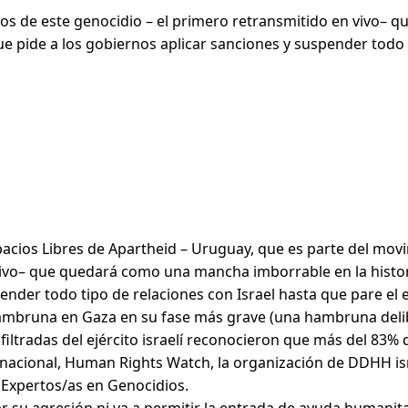
años de este genocidio – el primero retransmitido en vivo–
 pide a los gobiernos aplicar sanciones y suspender todo t
acios Libres de Apartheid – Uruguay, que es parte del movim
 vivo– que quedará como una mancha imborrable en la histo
ender todo tipo de relaciones con Israel hasta que pare el e
ambruna en Gaza en su fase más grave (una hambruna delib
iltradas del ejército israelí reconocieron que más del 83% d
ernacional, Human Rights Watch, la organización de DDHH isr
e Expertos/as en Genocidios.