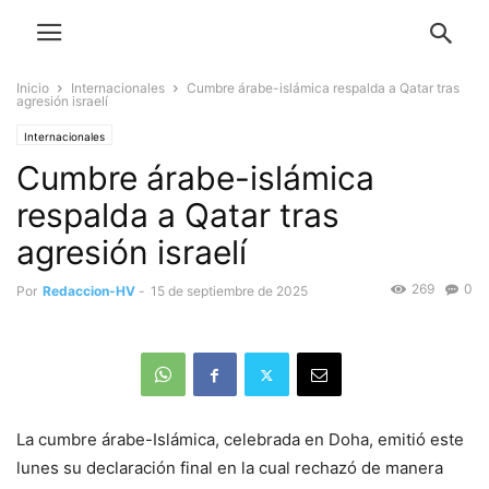
Inicio
Internacionales
Cumbre árabe-islámica respalda a Qatar tras
agresión israelí
Internacionales
Cumbre árabe-islámica
respalda a Qatar tras
agresión israelí
269
0
Por
Redaccion-HV
-
15 de septiembre de 2025
La cumbre árabe-Islámica, celebrada en Doha, emitió este
lunes su declaración final en la cual rechazó de manera