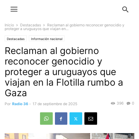
Inicio
Destacadas
Reclaman al gobierno reconocer genocidio y
proteger a uruguayos que viajan en...
Destacadas
Información nacional
Reclaman al gobierno
reconocer genocidio y
proteger a uruguayos que
viajan en la Flotilla rumbo a
Gaza
396
0
Por
Radio 36
-
17 de septiembre de 2025