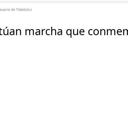
sacre de Tlatelolco
irtúan marcha que conme