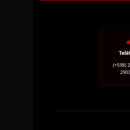
Telé
(+598) 
2903