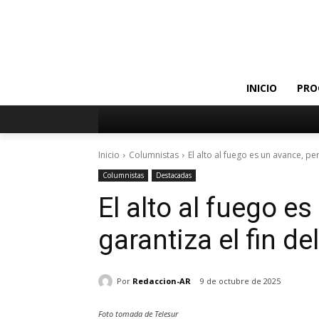
INICIO
PRO
Inicio
Columnistas
El alto al fuego es un avance, per
Columnistas
Destacadas
El alto al fuego e
garantiza el fin de
Por
Redaccion-AR
9 de octubre de 2025
Foto tomada de Telesur