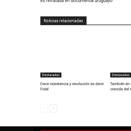
es retratada en documental uruguayo
Noticias relacionadas
Destacadas
Destacadas
Decir resistencia y revolución es decir
También en 
Fidel
crecida del 