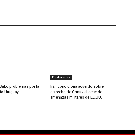
Destacadas
Salto problemas por la
Irán condiciona acuerdo sobre
río Uruguay
estrecho de Ormuz al cese de
amenazas militares de EE.UU.