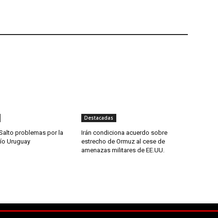
Destacadas
Salto problemas por la
Irán condiciona acuerdo sobre
río Uruguay
estrecho de Ormuz al cese de
amenazas militares de EE.UU.