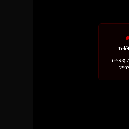
Telé
(+598) 
2903