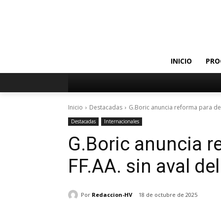
INICIO
PRO
Inicio
Destacadas
G.Boric anuncia reforma para de
Destacadas
Internacionales
G.Boric anuncia r
FF.AA. sin aval de
Por
Redaccion-HV
18 de octubre de 2025