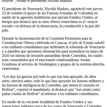
Bolívar”, resaltó el presidente Nicolás Maduro.
El presidente de Venezuela, Nicolás Maduro, agradeció este jueves
23 de octubre el apoyo de las Fuerzas Armadas de Colombia en
medio de la agresión multiforme que ejecuta Estados Unidos, al
tiempo que destacó que la clase obrera venezolana es el «mayor
escudo» en defensa de la democracia, la constitución y la paz del
país.
Durante la Juramentación de la Comisión Promotora para la
Constituyente Obrera celebrada en Caracas, el jefe de Estado saludó
a los militares colombianos que defienden la soberanía de Venezuela
y a aquellos que aportaron información para neutralizar en mayo de
2020 un intento de invasión paramilitar desde Colombia, los cuales
eran comandados por el mercenario estadounidense Jordan
Goudreau al servicio de Washington y grupos de la extrema derecha
venezolana.
“Les doy las gracias por todo lo que nos han apoyado, de años
antes, muchos antes, todo lo que han apoyado las fuerzas militares y
las fuerzas de inteligencia de Colombia, que tienen el corazón en
Bolívar”, expresó el mandatario, al destacar que “nos aman como
patria común de Bolívar” al referirse a los militares colombianos.
En medio de la creciente hostilidad de Estados Unidos y sus
operaciones militares cerca de las costas de Venezuela y Colombia,