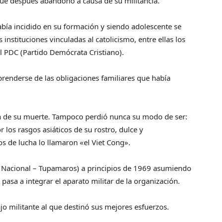
 que después abandonó a causa de su militancia.
 había incidido en su formación y siendo adolescente se
 instituciones vinculadas al catolicismo, entre ellas los
l PDC (Partido Demócrata Cristiano).
prenderse de las obligaciones familiares que había
día de su muerte. Tampoco perdió nunca su modo de ser:
r los rasgos asiáticos de su rostro, dulce y
 de lucha lo llamaron «el Viet Cong».
 Nacional – Tupamaros) a principios de 1969 asumiendo
pasa a integrar el aparato militar de la organización.
jo militante al que destinó sus mejores esfuerzos.