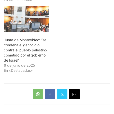
califica a Hamas como
organización terrorista,
reclama la liberación de los
rehenes israelíes pero no
menciona a los…
Junta de Montevideo: “se
condena el genocidio
contra el pueblo palestino
cometido por el gobierno
de Israel”
6 de junio de 2025
En «Destacadas»