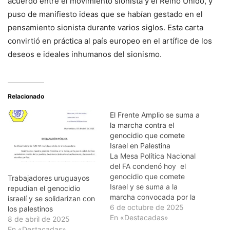
acuerdo entre el movimiento sionista y el Reino Unido, y
puso de manifiesto ideas que se habían gestado en el
pensamiento sionista durante varios siglos. Esta carta
convirtió en práctica al país europeo en el artífice de los
deseos e ideales inhumanos del sionismo.
Relacionado
El Frente Amplio se suma a
la marcha contra el
genocidio que comete
Israel en Palestina
La Mesa Política Nacional
del FA condenó hoy el
genocidio que comete
Trabajadores uruguayos
Israel y se suma a la
repudian el genocidio
marcha convocada por la
israelí y se solidarizan con
Coordinación por
6 de octubre de 2025
los palestinos
Palestina-Uruguay para el
En «Destacadas»
8 de abril de 2025
jueves 9. En la declaración
En «Destacadas»