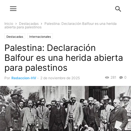
Inicio
Destacadas
Palestina: Declaración Balfour es una herida
abierta para palestinos
Destacadas
Internacionales
Palestina: Declaración
Balfour es una herida abierta
para palestinos
281
0
Por
Redaccion-HV
-
2 de noviembre de 2025